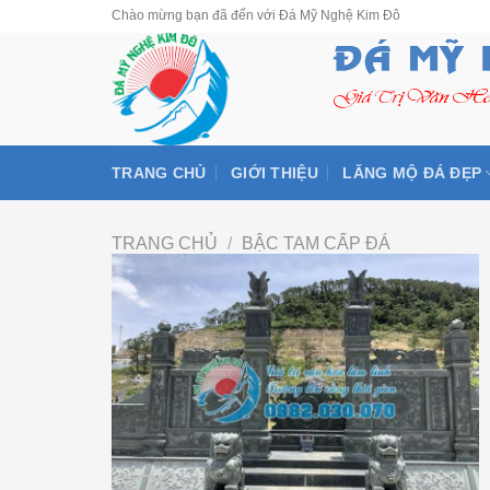
Skip
Chào mừng bạn đã đến với Đá Mỹ Nghệ Kim Đô
to
content
TRANG CHỦ
GIỚI THIỆU
LĂNG MỘ ĐÁ ĐẸP
TRANG CHỦ
/
BẬC TAM CẤP ĐÁ