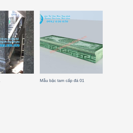
á
Mẫu bậc tam cấp đá 01
chân tảng đ