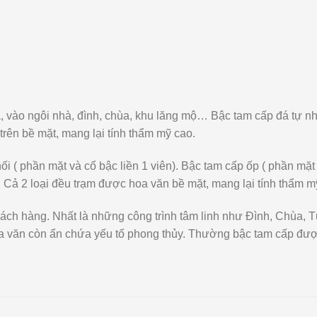
, vào ngôi nhà, đình, chùa, khu lăng mộ… Bậc tam cấp đá tự n
 trên bề mặt, mang lại tính thẩm mỹ cao.
ối ( phần mặt và cổ bậc liền 1 viên). Bậc tam cấp ốp ( phần mặ
. Cả 2 loại đều trạm được hoa văn bề mặt, mang lại tính thẩm m
khách hàng. Nhất là những công trình tâm linh như Đình, Chùa
t hoa văn còn ẩn chứa yếu tố phong thủy. Thường bậc tam cấp đượ